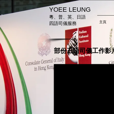
​ YOEE L
EUNG
粵、普、英、日語
主頁
四語司儀服務
部份三語司儀工作影